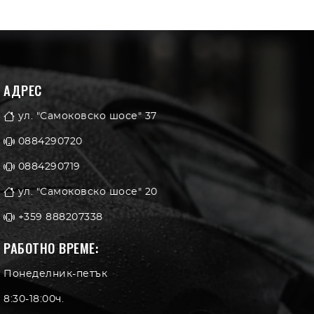
АДРЕС
ул. "Самоковско шосе" 37
0884290720
0884290719
ул. "Самоковско шосе" 20
+359 888207338
РАБОТНО ВРЕМЕ:
Понеделник-петък
8:30-18:00ч.