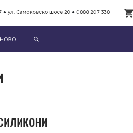
7
●
ул. Самоковско шосе 20
●
0888 207 338
НОВО
И
 СИЛИКОНИ