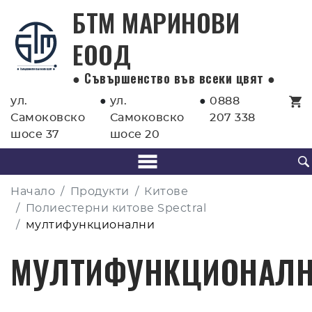
БТМ МАРИНОВИ
EООД
● Съвършенство във всеки цвят ●
ул.
●
ул.
●
0888
Самоковско
Самоковско
207 338
шосе 37
шосе 20
Начало
Продукти
Китове
Полиестерни китове Spectral
мултифункционални
МУЛТИФУНКЦИОНАЛ